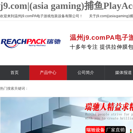
j9.com|(asia gaming)捕鱼
欢迎来到温州j9.comPA电子游戏包装设备有限公司！
关于j9.com|(asia gam
温州j9.comPA
十多年专注 提供拉伸膜
首页
产品中心
公司简介
媒体报道
热门搜索关键词：